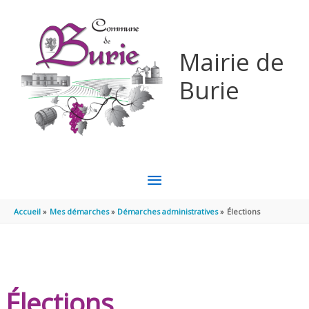
Aller au contenu
Aller au pied de page
Mairie de
Burie
MENU
PRINCIPAL
Accueil
Mes démarches
Démarches administratives
Élections
Élections