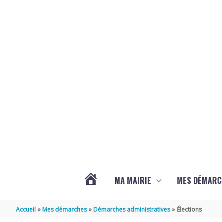
Aller au contenu
Aller au pied de page
MA MAIRIE
MES DÉMARC
ACTUALITÉS
Accueil
Mes démarches
Démarches administratives
Élections