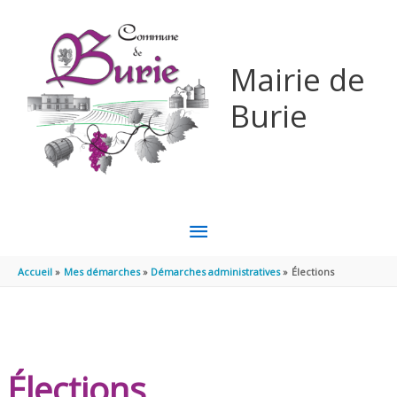
Aller au contenu
Aller au pied de page
Mairie de
Burie
MENU
PRINCIPAL
Accueil
Mes démarches
Démarches administratives
Élections
Élections