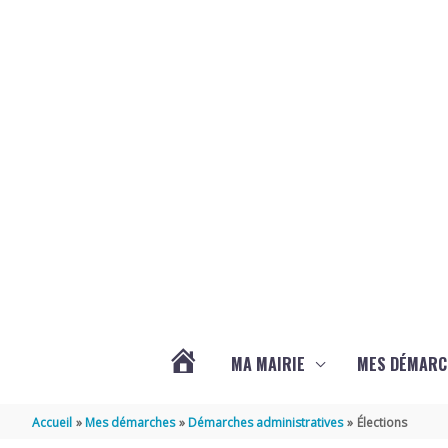
Aller au contenu
Aller au pied de page
MA MAIRIE
MES DÉMARC
ACTUALITÉS
Accueil
Mes démarches
Démarches administratives
Élections