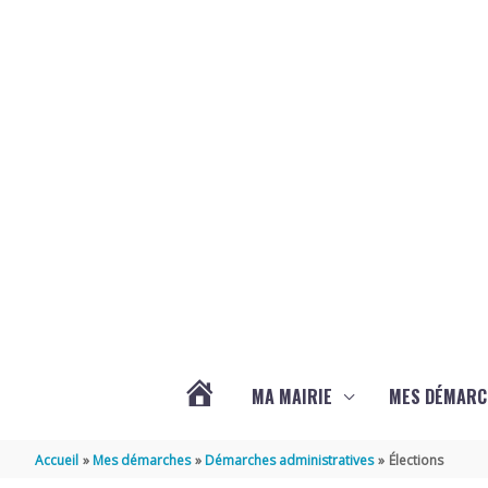
Aller au contenu
Aller au pied de page
MA MAIRIE
MES DÉMARC
ACTUALITÉS
Accueil
Mes démarches
Démarches administratives
Élections