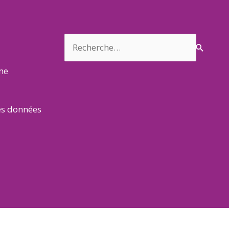
Rechercher :
rme
es données