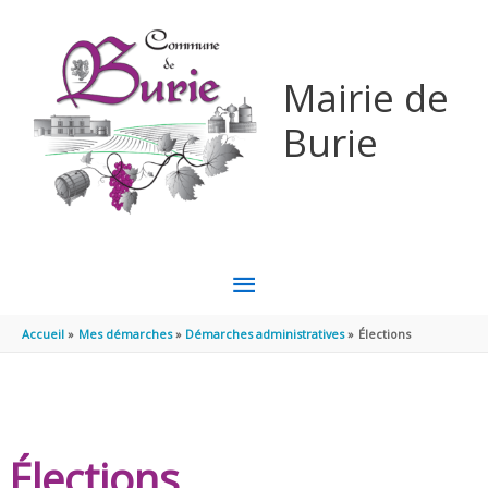
Aller au contenu
Aller au pied de page
Mairie de
Burie
MENU
PRINCIPAL
Accueil
Mes démarches
Démarches administratives
Élections
Élections