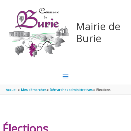
Aller au contenu
Aller au pied de page
Mairie de
Burie
MENU
PRINCIPAL
Accueil
Mes démarches
Démarches administratives
Élections
Élections