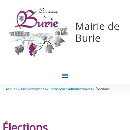
Aller au contenu
Aller au pied de page
Mairie de
Burie
MENU
PRINCIPAL
Accueil
Mes démarches
Démarches administratives
Élections
Élections