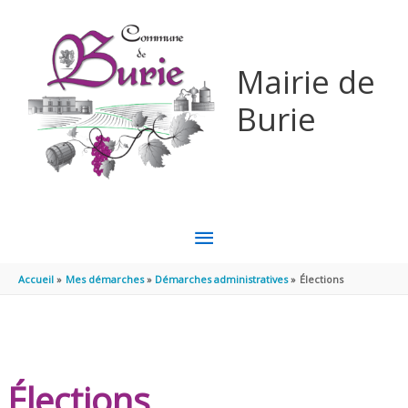
Aller au contenu
Aller au pied de page
Mairie de
Burie
MENU
PRINCIPAL
Accueil
Mes démarches
Démarches administratives
Élections
Élections