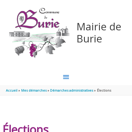
Aller au contenu
Aller au pied de page
Mairie de
Burie
MENU
PRINCIPAL
Accueil
Mes démarches
Démarches administratives
Élections
Élections