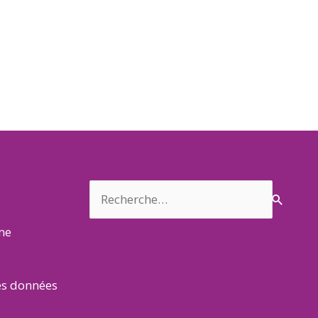
Rechercher :
rme
es données