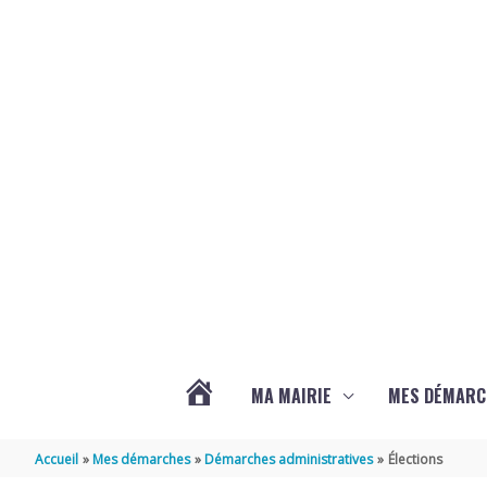
Aller au contenu
Aller au pied de page
MA MAIRIE
MES DÉMARC
ACTUALITÉS
Accueil
Mes démarches
Démarches administratives
Élections