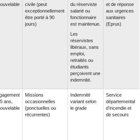
nouvelable
civile (peut
du réserviste
et de réponse
exceptionnellement
salarié ou
aux urgences
être porté à 90
fonctionnaire
sanitaires
jours)
est maintenue.
(Eprus)
Les
réservistes
libéraux, sans
emploi,
retraités ou
étudiants
perçoivent une
indemnité.
gagement
Missions
Indemnité
Service
5 ans,
occasionnelles
variant selon
départemental
nouvelable
(ponctuelles ou
le grade
d'incendie et
récurrentes)
de secours