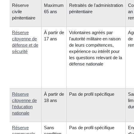
Réserve
Maximum
Retraités de l'administration
Con
civile
65 ans
pénitentiaire
an
pénitentiaire
re
Réserve
À partir de
Volontaires agréés par
Ag
citoyenne de
17 ans
l'autorité militaire en raison
de
défense et de
de leurs compétences,
re
sécurité
expérience ou intérêt pour
les questions relevant de la
défense nationale
Réserve
À partir de
Pas de profil spécifique
Sa
citoyenne de
18 ans
lim
l'éducation
du
nationale
Réserve
Sans
Pas de profil spécifique
En
communale
condition
d'