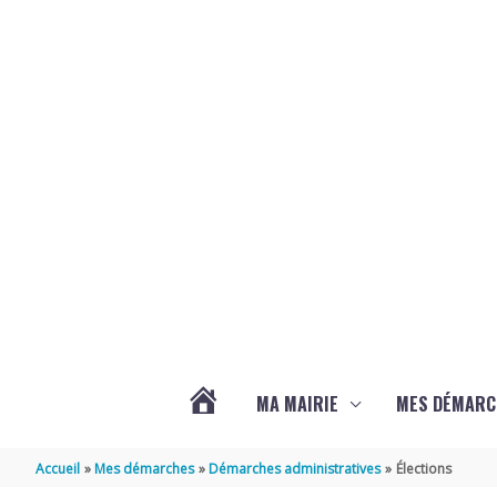
Aller au contenu
Aller au pied de page
MA MAIRIE
MES DÉMARC
ACTUALITÉS
Accueil
Mes démarches
Démarches administratives
Élections