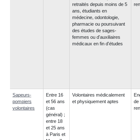
retraités depuis moins de 5
re
ans, étudiants en
médecine, odontologie,
pharmacie ou poursuivant
des études de sages-
femmes ou d'auxiliaires
médicaux en fin d'études
Sapeurs-
Entre 16
Volontaires médicalement
En
pompiers
et 56 ans
et physiquement aptes
de 
volontaires
(cas
re
général) ;
entre 18
et 25 ans
à Paris et