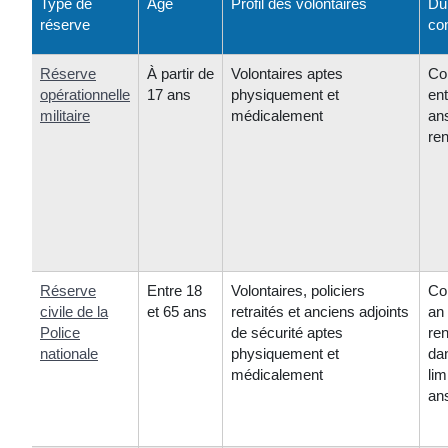
Type de
Âge
Profil des volontaires
Du
réserve
con
Réserve
À partir de
Volontaires aptes
Co
opérationnelle
17 ans
physiquement et
ent
militaire
médicalement
an
re
Réserve
Entre 18
Volontaires, policiers
Con
civile de la
et 65 ans
retraités et anciens adjoints
an
Police
de sécurité aptes
re
nationale
physiquement et
da
médicalement
lim
an