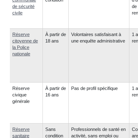
de sécurité
de 
civile
re
Réserve
À partir de
Volontaires satisfaisant à
1 
citoyenne de
18 ans
une enquête administrative
re
la Police
nationale
Réserve
À partir de
Pas de profil spécifique
1 
civique
16 ans
re
générale
Réserve
Sans
Professionnels de santé en
Con
sanitaire
condition
activité, sans emploi ou
an