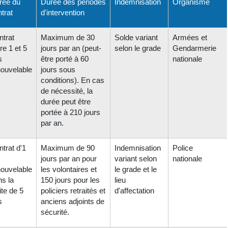
rée du
Durée des périodes
Indemnisation
Organisme
trat
d'intervention
ntrat
Maximum de 30
Solde variant
Armées et
re 1 et 5
jours par an (peut-
selon le grade
Gendarmerie
s
être porté à 60
nationale
nouvelable
jours sous
conditions). En cas
de nécessité, la
durée peut être
portée à 210 jours
par an.
trat d'1
Maximum de 90
Indemnisation
Police
jours par an pour
variant selon
nationale
nouvelable
les volontaires et
le grade et le
ns la
150 jours pour les
lieu
ite de 5
policiers retraités et
d'affectation
s
anciens adjoints de
sécurité.