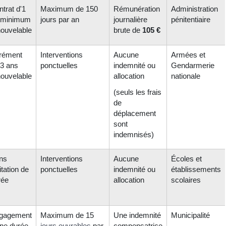
trat d'1
Maximum de 150
Rémunération
Administration
 minimum
jours par an
journalière
pénitentiaire
nouvelable
brute de
105 €
rément
Interventions
Aucune
Armées et
 3 ans
ponctuelles
indemnité ou
Gendarmerie
nouvelable
allocation
nationale
(seuls les frais
de
déplacement
sont
indemnisés)
ns
Interventions
Aucune
Écoles et
itation de
ponctuelles
indemnité ou
établissements
rée
allocation
scolaires
gagement
Maximum de 15
Une indemnité
Municipalité
une durée
jours ouvrables
par
compensatrice