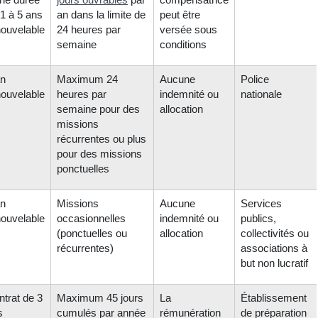
1 à 5 ans
an dans la limite de
peut être
nouvelable
24 heures par
versée sous
semaine
conditions
an
Maximum 24
Aucune
Police
nouvelable
heures par
indemnité ou
nationale
semaine pour des
allocation
missions
récurrentes ou plus
pour des missions
ponctuelles
an
Missions
Aucune
Services
nouvelable
occasionnelles
indemnité ou
publics,
(ponctuelles ou
allocation
collectivités ou
récurrentes)
associations à
but non lucratif
trat de 3
Maximum 45 jours
La
Établissement
s
cumulés par année
rémunération
de préparation