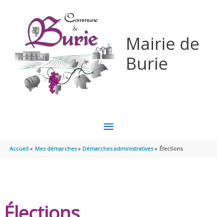
Aller au contenu
Aller au pied de page
Mairie de
Burie
MENU
PRINCIPAL
Accueil
Mes démarches
Démarches administratives
Élections
Élections