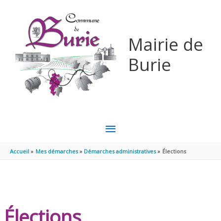
Aller au contenu
Aller au pied de page
Mairie de
Burie
MENU
PRINCIPAL
Accueil
Mes démarches
Démarches administratives
Élections
Élections