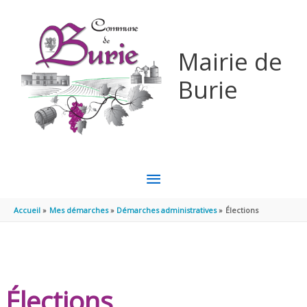
Aller au contenu
Aller au pied de page
Mairie de
Burie
MENU
PRINCIPAL
Accueil
Mes démarches
Démarches administratives
Élections
Élections