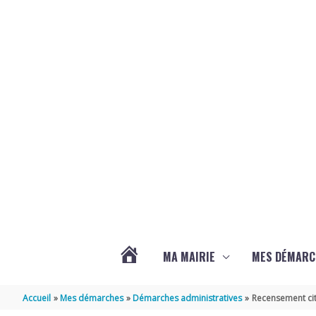
Aller au contenu
Aller au pied de page
MA MAIRIE
MES DÉMARC
ACTUALITÉS
Accueil
Mes démarches
Démarches administratives
Recensement cit