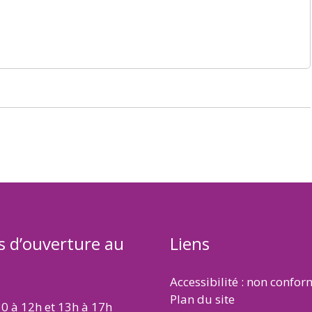
s d’ouverture au
Liens
Accessibilité : non confo
Plan du site
30 à 12h et 13h à 17h