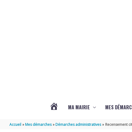
Aller au contenu
Aller au pied de page
MA MAIRIE
MES DÉMARC
ACTUALITÉS
Accueil
Mes démarches
Démarches administratives
Recensement cit