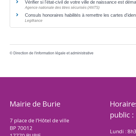
Vérifier si l'état-civil de votre ville de naissance est dém
Agence nationale des titres sécurisés (ANTS)
Consuls honoraires habilités à remettre les cartes d'iden
Legifrance
©
Direction de l'information légale et administrative
Mairie de Burie
Horaire
public :
7 place de l’Hôtel de ville
BP 70012
Lundi : 8h
17770 BURIE