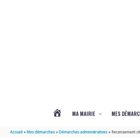
Aller au contenu
Aller au pied de page
MA MAIRIE
MES DÉMARC
ACTUALITÉS
Accueil
Mes démarches
Démarches administratives
Recensement cit