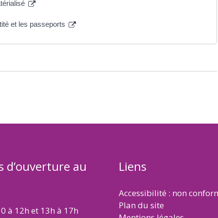
atérialisé
tité et les passeports
s d’ouverture au
Liens
Accessibilité : non confo
Plan du site
30 à 12h et 13h à 17h
Mentions légales