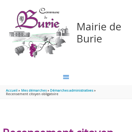
Aller au contenu
Aller au pied de page
Mairie de
Burie
MENU
PRINCIPAL
Accueil
Mes démarches
Démarches administratives
Recensement citoyen obligatoire