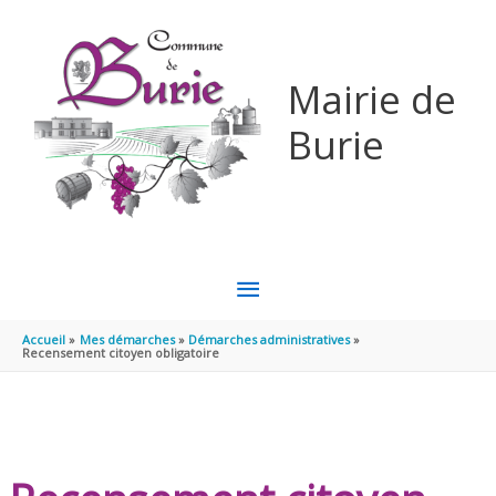
Aller au contenu
Aller au pied de page
Mairie de
Burie
MENU
PRINCIPAL
Accueil
Mes démarches
Démarches administratives
Recensement citoyen obligatoire