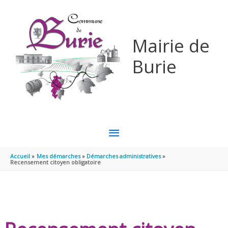
Aller au contenu
Aller au pied de page
Mairie de
Burie
MENU
PRINCIPAL
Accueil
Mes démarches
Démarches administratives
Recensement citoyen obligatoire