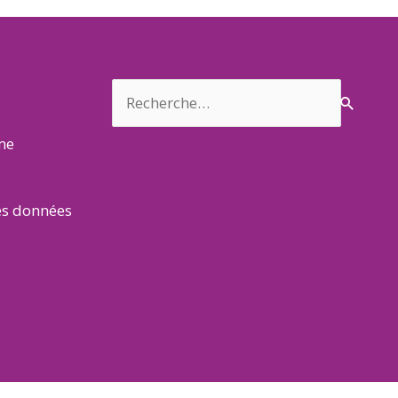
Rechercher :
rme
es données