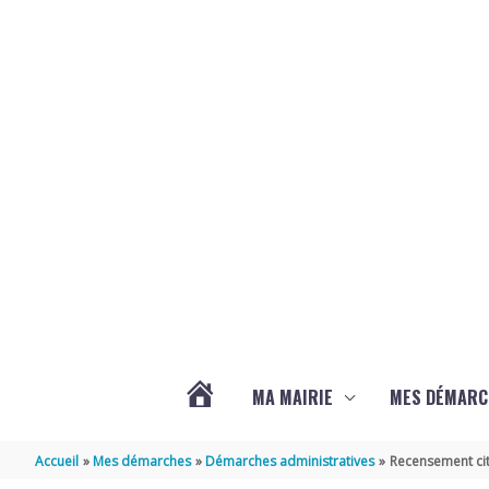
Aller au contenu
Aller au pied de page
MA MAIRIE
MES DÉMARC
ACTUALITÉS
Accueil
Mes démarches
Démarches administratives
Recensement cit