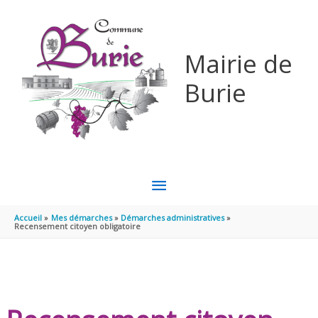
Aller au contenu
Aller au pied de page
Mairie de
Burie
MENU
PRINCIPAL
Accueil
Mes démarches
Démarches administratives
Recensement citoyen obligatoire