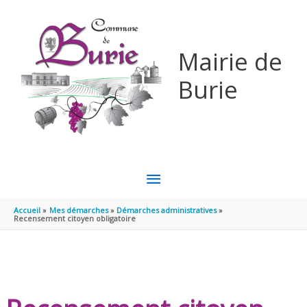
Aller au contenu
Aller au pied de page
Mairie de
Burie
MENU
PRINCIPAL
Accueil
Mes démarches
Démarches administratives
Recensement citoyen obligatoire