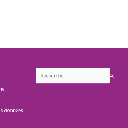
Rechercher :
rme
es données