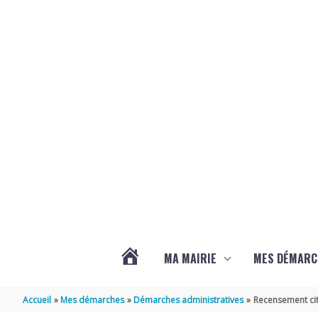
Aller au contenu
Aller au pied de page
MA MAIRIE
MES DÉMARC
ACTUALITÉS
Accueil
Mes démarches
Démarches administratives
Recensement cit