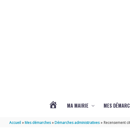
Aller au contenu
Aller au pied de page
MA MAIRIE
MES DÉMARC
ACTUALITÉS
Accueil
Mes démarches
Démarches administratives
Recensement cit