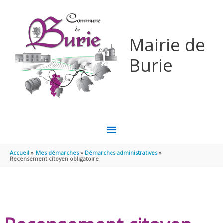
Aller au contenu
Aller au pied de page
Mairie de
Burie
MENU
PRINCIPAL
Accueil
Mes démarches
Démarches administratives
Recensement citoyen obligatoire