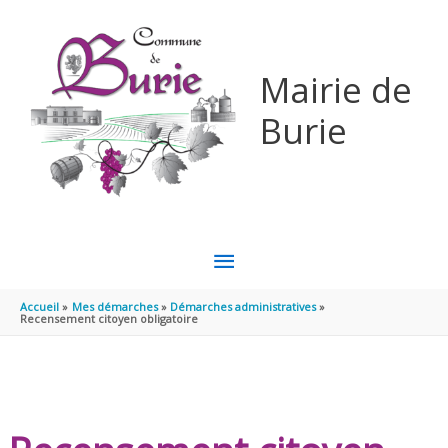
Aller au contenu
Aller au pied de page
Mairie de
Burie
MENU
PRINCIPAL
Accueil
Mes démarches
Démarches administratives
Recensement citoyen obligatoire