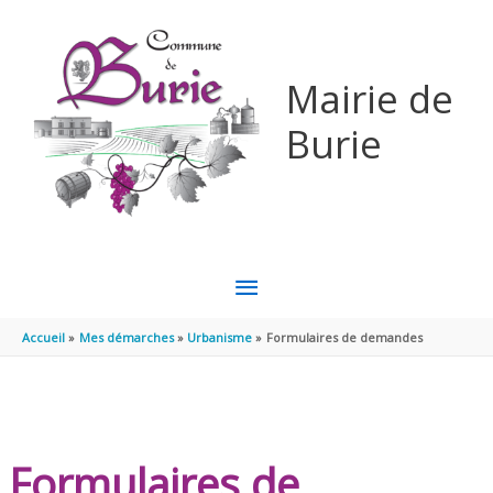
Aller au contenu
Aller au pied de page
Mairie de
Burie
MENU
PRINCIPAL
Accueil
Mes démarches
Urbanisme
Formulaires de demandes
Formulaires de