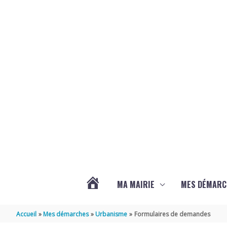
Aller au contenu
Aller au pied de page
MA MAIRIE
MES DÉMARC
ACTUALITÉS
Accueil
Mes démarches
Urbanisme
Formulaires de demandes