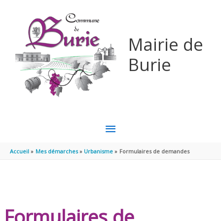
Aller au contenu
Aller au pied de page
Mairie de
Burie
MENU
PRINCIPAL
Accueil
Mes démarches
Urbanisme
Formulaires de demandes
Formulaires de