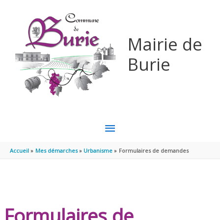
Aller au contenu
Aller au pied de page
Mairie de
Burie
MENU
PRINCIPAL
Accueil
Mes démarches
Urbanisme
Formulaires de demandes
Formulaires de