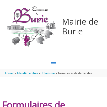
Aller au contenu
Aller au pied de page
Mairie de
Burie
MENU
PRINCIPAL
Accueil
Mes démarches
Urbanisme
Formulaires de demandes
Formulaires de