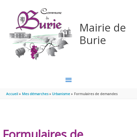
Aller au contenu
Aller au pied de page
Mairie de
Burie
MENU
PRINCIPAL
Accueil
Mes démarches
Urbanisme
Formulaires de demandes
Formulaires de