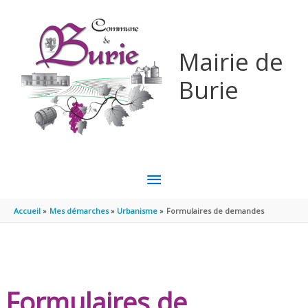
Aller au contenu
Aller au pied de page
Mairie de
Burie
MENU
PRINCIPAL
Accueil
Mes démarches
Urbanisme
Formulaires de demandes
Formulaires de