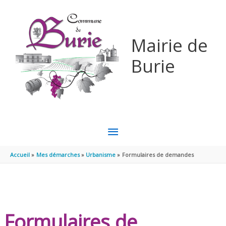
Aller au contenu
Aller au pied de page
Mairie de
Burie
MENU
PRINCIPAL
Accueil
Mes démarches
Urbanisme
Formulaires de demandes
Formulaires de