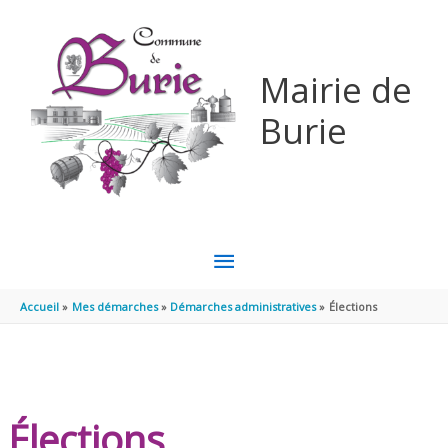
Aller au contenu
Aller au pied de page
Mairie de
Burie
MENU
PRINCIPAL
Accueil
Mes démarches
Démarches administratives
Élections
Élections