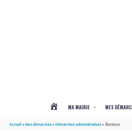
Aller au contenu
Aller au pied de page
MA MAIRIE
MES DÉMARC
ACTUALITÉS
Accueil
Mes démarches
Démarches administratives
Élections