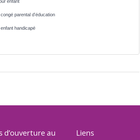
our enfant
r congé parental d'éducation
r enfant handicapé
s d’ouverture au
Liens