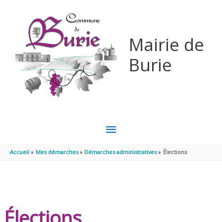
Aller au contenu
Aller au pied de page
Mairie de
Burie
MENU
PRINCIPAL
Accueil
Mes démarches
Démarches administratives
Élections
Élections