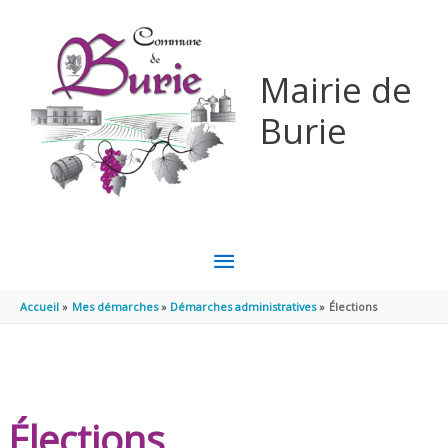
Aller au contenu
Aller au pied de page
Mairie de
Burie
MENU
PRINCIPAL
Accueil
Mes démarches
Démarches administratives
Élections
Élections