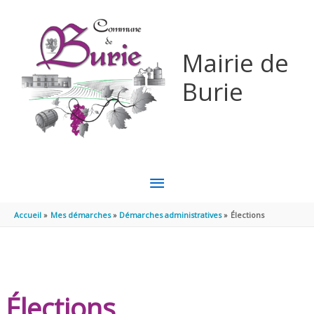
Aller au contenu
Aller au pied de page
Mairie de
Burie
MENU
PRINCIPAL
Accueil
Mes démarches
Démarches administratives
Élections
Élections