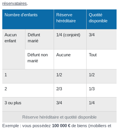
réservataires
.
Nombre d'enfants
Réserve
Quotité
héréditaire
disponible
Aucun
Défunt
1/4 (conjoint)
3/4
enfant
marié
Défunt non
Aucune
Tout
marié
1
1/2
1/2
2
2/3
1/3
3 ou plus
3/4
1/4
Réserve héréditaire et quotité disponible
Exemple : vous possédez
100 000 €
de biens (mobiliers et