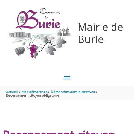
Aller au contenu
Aller au pied de page
Mairie de
Burie
MENU
PRINCIPAL
Accueil
Mes démarches
Démarches administratives
Recensement citoyen obligatoire