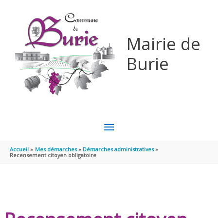
Aller au contenu
Aller au pied de page
Mairie de
Burie
MENU
PRINCIPAL
Accueil
Mes démarches
Démarches administratives
Recensement citoyen obligatoire