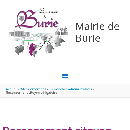
Aller au contenu
Aller au pied de page
Mairie de
Burie
MENU
PRINCIPAL
Accueil
Mes démarches
Démarches administratives
Recensement citoyen obligatoire