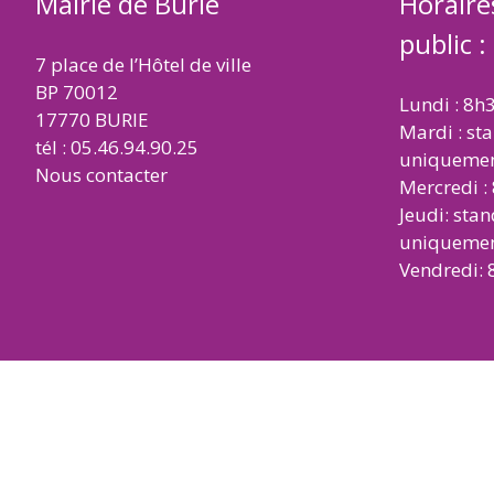
Mairie de Burie
Horaire
public :
7 place de l’Hôtel de ville
BP 70012
Lundi : 8h
17770 BURIE
Mardi : st
tél : 05.46.94.90.25
uniqueme
Nous contacter
Mercredi :
Jeudi: sta
uniqueme
Vendredi: 