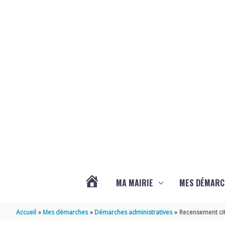
Aller au contenu
Aller au pied de page
MA MAIRIE
MES DÉMARC
ACTUALITÉS
Accueil
Mes démarches
Démarches administratives
Recensement cit