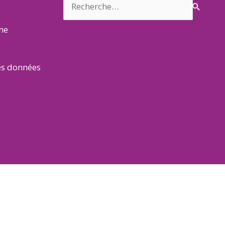
rme
es données