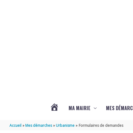
Aller au contenu
Aller au pied de page
MA MAIRIE
MES DÉMARC
ACTUALITÉS
Accueil
Mes démarches
Urbanisme
Formulaires de demandes