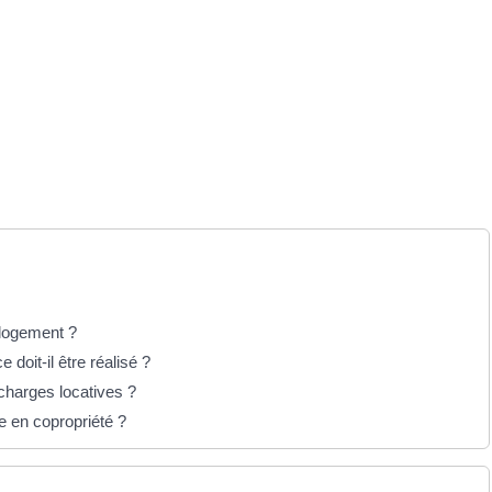
 logement ?
doit-il être réalisé ?
 charges locatives ?
e en copropriété ?