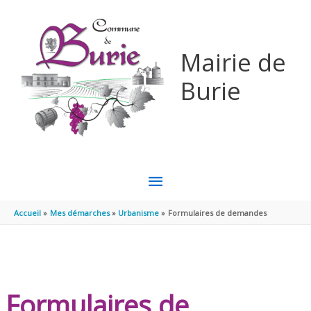
Aller au contenu
Aller au pied de page
Mairie de
Burie
MENU
PRINCIPAL
Accueil
Mes démarches
Urbanisme
Formulaires de demandes
Formulaires de