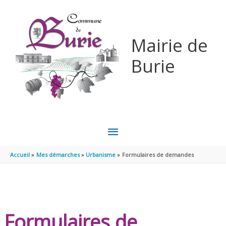
Aller au contenu
Aller au pied de page
Mairie de
Burie
MENU
PRINCIPAL
Accueil
Mes démarches
Urbanisme
Formulaires de demandes
Formulaires de