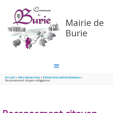
Aller au contenu
Aller au pied de page
Mairie de
Burie
MENU
PRINCIPAL
Accueil
Mes démarches
Démarches administratives
Recensement citoyen obligatoire