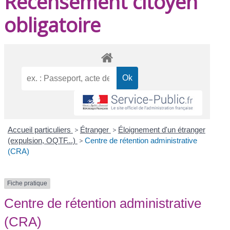
Recensement citoyen
obligatoire
Accueil particuliers
>
Étranger
>
Éloignement d'un étranger
(expulsion, OQTF...)
>
Centre de rétention administrative
(CRA)
Fiche pratique
Centre de rétention administrative
(CRA)